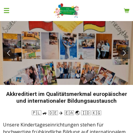
Zum
Hauptinhalt
springen
Akkreditiert im Qualitätsmerkmal europäischer
und internationaler Bildungsaustausch
🇵🇱 🚙 🇩🇪 ✈️ 🇪🇦 🌏 🇮🇩 🇰🇬
Unsere Kindertageseinrichtungen stehen für
hochwertige frühkindliche Bildung auf internationalem