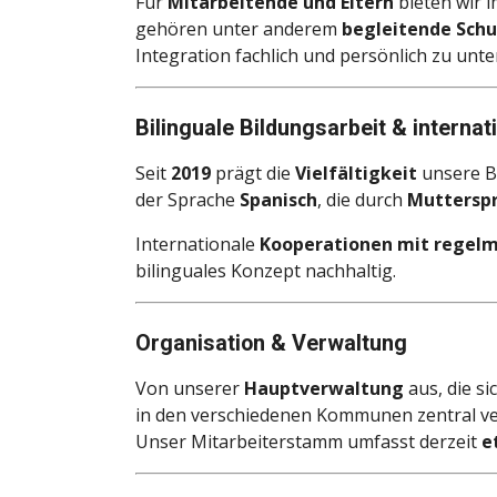
Für
Mitarbeitende und Eltern
bieten wir 
gehören unter anderem
begleitende Schu
Integration fachlich und persönlich zu unte
Bilinguale Bildungsarbeit & interna
Seit
2019
prägt die
Vielfältigkeit
unsere Bi
der Sprache
Spanisch
, die durch
Mutterspr
Internationale
Kooperationen mit regelm
bilinguales Konzept nachhaltig.
Organisation & Verwaltung
Von unserer
Hauptverwaltung
aus, die s
in den verschiedenen Kommunen zentral ve
Unser Mitarbeiterstamm umfasst derzeit
e