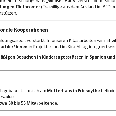
im kleinen Bildungshaus
„Weißes Haus“
verschiedene Bildu
lungen für Incomer
(Freiwillige aus dem Ausland im BFD ode
rstützen.
tionale Kooperationen
ldungsarbeit verstärkt. In unseren Kitas arbeiten wir mit
bi
achler*innen
in Projekten und im Kita-Alltag integriert wird
äßigen Besuchen in Kindertagesstätten in Spanien und
ich gebäudetechnisch am
Mutterhaus in Friesoythe
befinde
rwaltet.
twa 50 bis 55 Mitarbeitende
.