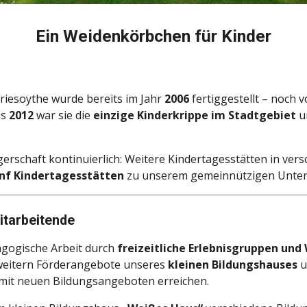
Ein Weidenkörbchen für Kinder
Friesoythe wurde bereits im Jahr
2006
fertiggestellt – noch 
is
2012
war sie die
einzige Kinderkrippe im Stadtgebiet
un
gerschaft kontinuierlich: Weitere Kindertagesstätten in v
nf Kindertagesstätten
zu unserem gemeinnützigen Unte
itarbeitende
gogische Arbeit durch
freizeitliche Erlebnisgruppen un
weitern Förderangebote unseres
kleinen Bildungshauses
u
mit neuen Bildungsangeboten erreichen.